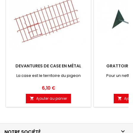
DEVANTURES DE CASE EN MÉTAL
GRATTOIR T
La case est le territoire du pigeon
Pour un nett
Prix
Pr
6,10 €
5
Ajouter au panier
Ajou



NOTRE SOCIÉTÉ