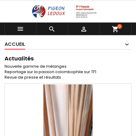
0



shopping_cart
ACCUEIL
Actualités
Nouvelle gamme de mélanges
Reportage sur la passion colombophile sur TF1
Revue de presse et résultats